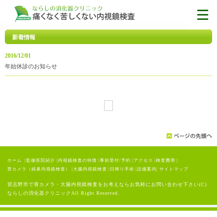
新着情報
2016/12/01
年始休診のお知らせ
ホーム
|
監修医院紹介
|
内視鏡検査の特徴
|
事前受付/予約
|
アクセス
|
検査費用
|
胃カメラ（経鼻内視鏡検査）
|
大腸内視鏡検査
|
日帰り手術
|
設備案内
|
サイトマップ
習志野市で胃カメラ・大腸内視鏡検査をお考えならお気軽にお問い合わせ下さい(C)
ならしの消化器クリニックAll Right Reserved.