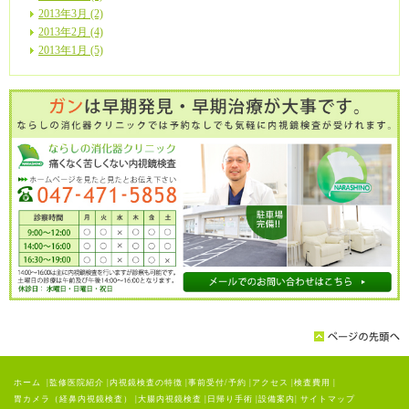
2013年3月 (2)
2013年2月 (4)
2013年1月 (5)
ホーム
|
監修医院紹介
|
内視鏡検査の特徴
|
事前受付/予約
|
アクセス
|
検査費用
|
胃カメラ（経鼻内視鏡検査）
|
大腸内視鏡検査
|
日帰り手術
|
設備案内
|
サイトマップ