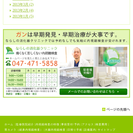
2013年3月 (2)
2013年2月 (4)
2013年1月 (5)
ホーム
|
監修医院紹介
|
内視鏡検査の特徴
|
事前受付/予約
|
アクセス
|
検査費用
|
胃カメラ（経鼻内視鏡検査）
|
大腸内視鏡検査
|
日帰り手術
|
設備案内
|
サイトマップ