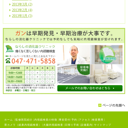
2013年3月 (2)
2013年2月 (4)
2013年1月 (5)
ホーム
|
監修医院紹介
|
内視鏡検査の特徴
|
事前受付/予約
|
アクセス
|
検査費用
|
胃カメラ（経鼻内視鏡検査）
|
大腸内視鏡検査
|
日帰り手術
|
設備案内
|
サイトマップ