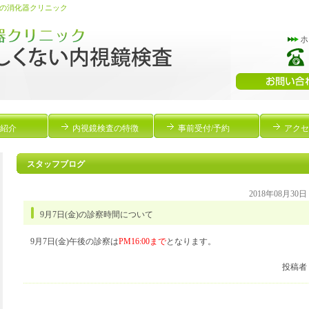
の消化器クリニック
紹介
内視鏡検査の特徴
事前受付/予約
アクセ
スタッフブログ
2018年08月30
9月7日(金)の診察時間について
9月7日(金)午後の診察は
PM16:00まで
となります。
投稿者