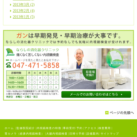
2013年3月 (2)
2013年2月 (4)
2013年1月 (5)
ホーム
|
監修医院紹介
|
内視鏡検査の特徴
|
事前受付/予約
|
アクセス
|
検査費用
|
胃カメラ（経鼻内視鏡検査）
|
大腸内視鏡検査
|
日帰り手術
|
設備案内
|
サイトマップ