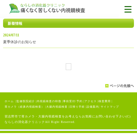
新着情報
2024/07/11
夏季休診のお知らせ
ホーム
|
監修医院紹介
|
内視鏡検査の特徴
|
事前受付/予約
|
アクセス
|
検査費用
|
胃カメラ（経鼻内視鏡検査）
|
大腸内視鏡検査
|
日帰り手術
|
設備案内
|
サイトマップ
習志野市で胃カメラ・大腸内視鏡検査をお考えならお気軽にお問い合わせ下さい(C)
ならしの消化器クリニックAll Right Reserved.