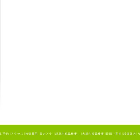
付/予約
|
アクセス
|
検査費用
|
胃カメラ（経鼻内視鏡検査）
|
大腸内視鏡検査
|
日帰り手術
|
設備案内
|