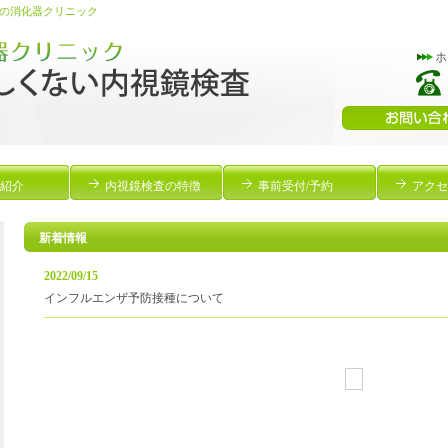
の消化器クリニック
紹介
内視鏡検査の特徴
事前受付/予約
アクセ
新着情報
2022/09/15
インフルエンザ予防接種について