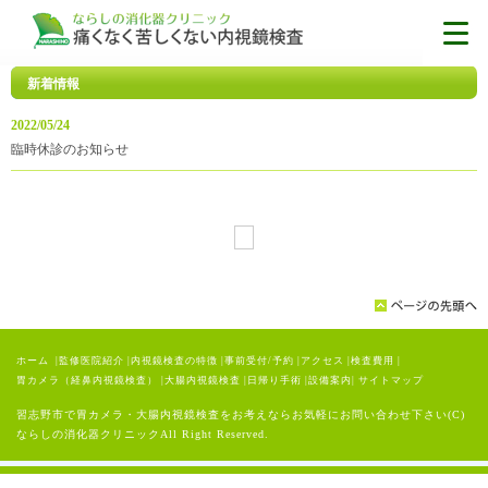
新着情報
2022/05/24
臨時休診のお知らせ
ホーム
|
監修医院紹介
|
内視鏡検査の特徴
|
事前受付/予約
|
アクセス
|
検査費用
|
胃カメラ（経鼻内視鏡検査）
|
大腸内視鏡検査
|
日帰り手術
|
設備案内
|
サイトマップ
習志野市で胃カメラ・大腸内視鏡検査をお考えならお気軽にお問い合わせ下さい(C)
ならしの消化器クリニックAll Right Reserved.