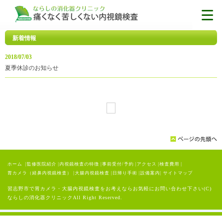
新着情報
2018/07/03
夏季休診のお知らせ
ホーム
|
監修医院紹介
|
内視鏡検査の特徴
|
事前受付/予約
|
アクセス
|
検査費用
|
胃カメラ（経鼻内視鏡検査）
|
大腸内視鏡検査
|
日帰り手術
|
設備案内
|
サイトマップ
習志野市で胃カメラ・大腸内視鏡検査をお考えならお気軽にお問い合わせ下さい(C)
ならしの消化器クリニックAll Right Reserved.