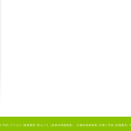
付/予約
|
アクセス
|
検査費用
|
胃カメラ（経鼻内視鏡検査）
|
大腸内視鏡検査
|
日帰り手術
|
設備案内
|