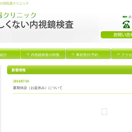
の消化器クリニック
紹介
内視鏡検査の特徴
事前受付/予約
アクセ
新着情報
2014/07/10
夏期休診（お盆休み）について