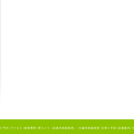
付/予約
|
アクセス
|
検査費用
|
胃カメラ（経鼻内視鏡検査）
|
大腸内視鏡検査
|
日帰り手術
|
設備案内
|