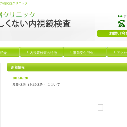
の消化器クリニック
紹介
内視鏡検査の特徴
事前受付/予約
アクセ
新着情報
2013/07/20
夏期休診（お盆休み）について