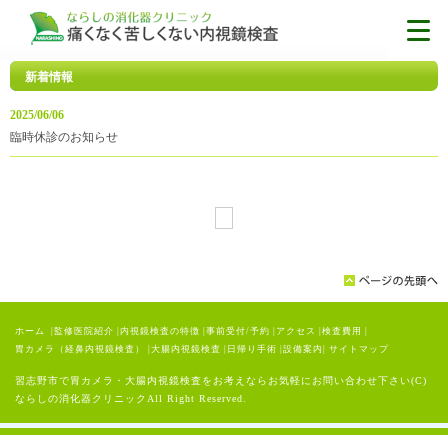
新着情報
2025/06/06
臨時休診のお知らせ
ホーム
|
監修医院紹介
|
内視鏡検査の特徴
|
事前受付/予約
|
アクセス
|
検査費用
|
胃カメラ（経鼻内視鏡検査）
|
大腸内視鏡検査
|
日帰り手術
|
設備案内
|
サイトマップ
習志野市で胃カメラ・大腸内視鏡検査をお考えならお気軽にお問い合わせ下さい(C)
ならしの消化器クリニックAll Right Reserved.